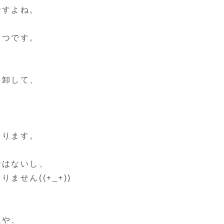
ですよね。
やつです。
棚卸して、
あります。
ではないし、
せん((+_+))
成や、