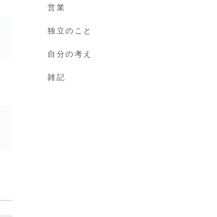
営業
独立のこと
自分の考え
雑記