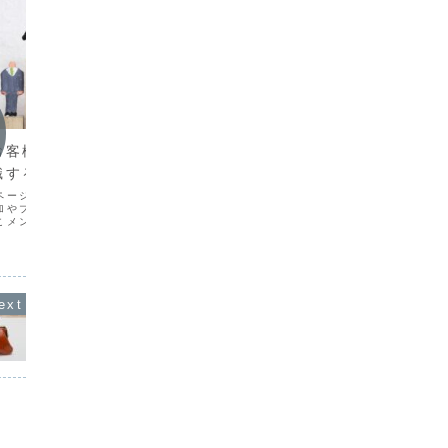
営業
営業
お客様からどう見ら
個人確定申告のご依頼は、顧問
助成金
識する
契約限定にしている理由
どうす
ページは自分で作ったの
2月も今週で終わり。確定申告期限が近づ
「うちで
加やブログ投稿時以外に
いてきましたが、最近、個人確定申告を
りますか
こメンテンナンスするよ
顧問契約限定にしておいて良かったな～
たまに頂
。そのときに意識してい
と、改めて思うことが多かったので、今
きません
者よりも、ターゲットと
日はそのことについて書きます。とにか
助金・助
どう見られるか？です。
く繁忙期を平準化したかった個人の確定
ートまで
会計事務...
申告というと、年に一度...
ね…です