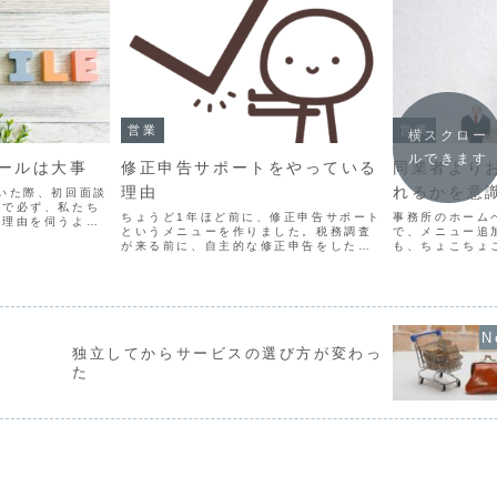
営業
営業
横スクロー
ルできます
ールは大事
修正申告サポートをやっている
同業者より
理由
れるかを意
いた際、初回面談
どで必ず、私たち
ちょうど1年ほど前に、修正申告サポート
事務所のホーム
た理由を伺うよう
というメニューを作りました。税務調査
で、メニュー追
事務所だったか
が来る前に、自主的な修正申告をしたい
も、ちょこちょ
サービスがあった
という個人事業主向けのサービスです。
うにしています
きっかけは様々な
きっかけは、スポットでお受けした税務
ることは、同業
...
調査で、「直さないとまずいとは思って
なるお客様から
いたけど、相談先がなか...
というのも、他の
独立してからサービスの選び方が変わっ
た