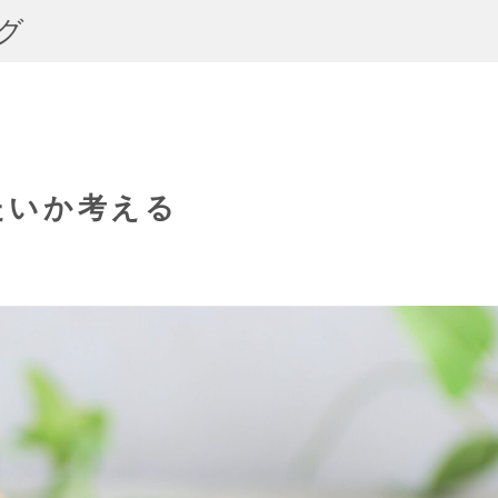
グ
たいか考える