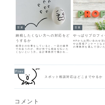
営業
営業
納税したくない方への対応をど
やっぱりプロフィ
うするか
HPからお問い合わせ頂
やお客様アンケートな
税理士の仕事をしていると、一定の確率
の事務所を選んで頂い
で出会うのが、何が何でも税金を払いた
にしています。近くの
くないという方。会計事務所で働かれて
ら、自分にピッタリの
いる方であれば、皆さん一度は対応方法
から等、選んで頂いた
に頭を悩ませたことがあるのではないで
のですが、意外と多いのが
しょうか。脱税に加担するわけにはいか
ないし、申告しなくていい...
スポット相談対応はどこまでやるか
コメント