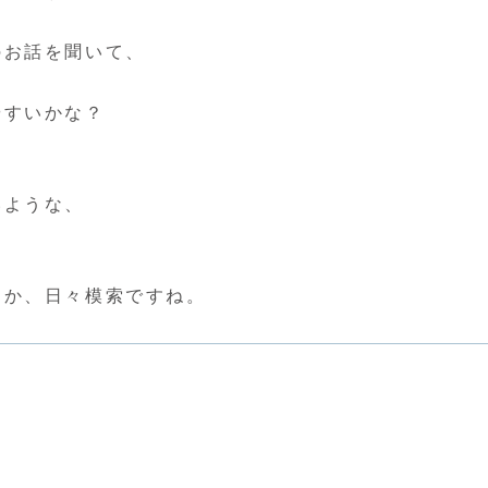
のお話を聞いて、
やすいかな？
いような、
るか、日々模索ですね。