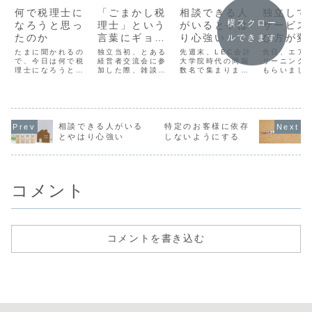
何で税理士に
「ごまかし税
相談できる人
独立して
横スクロー
なろうと思っ
理士」という
がいるとやは
サービス
たのか
言葉にギョッ
り心強い
び方が変
ルできます
とした話
た
たまに聞かれるの
独立当初、とある
先週末、LEC会計
先日、エア
で、今日は何で税
経営者交流会に参
大学院時代の同期
リーニング
理士になろうと思
加した際、雑談で
数名で集まりまし
もらいまし
ったか振り返りま
キャッチコピーの
た(*'▽')大学院を
前一人暮ら
す。これというき
話に。どんな○○税
卒業してから早4
いたときに
っかけはないけ
理士だとお願いし
年（コロナで会え
でトライ⇒
ど、簿記が好きだ
たくなりますか？
なくなってからは
真夏に意識
ったから高校生の
と何名かに聞いて
5年）、卒業して
かけるとい
頃までは教師にな
みたところ、「ご
間もなく、当時仲
経験をした
相談できる人がいる
特定のお客様に依存
りたかったので、
まかし税理士」は
良くさせて頂いて
(´Д⊂きち
とやはり心強い
しないようにする
教育学部への進学
どう？というご意
いた方が声をかけ
を払って、
を考えていたので
見が(;'∀')申告な
てくださり、それ
お任せ。今
すが、受験で全滅
んて今の時代自分
以来、同期数名で
トで業者さ
／(^o^)＼浪人生
でできるんだし、
毎月勉強会を開催
したのです
活を始めた頃、...
税理士か...
していま...
立前と独立後
コメント
コメントを書き込む