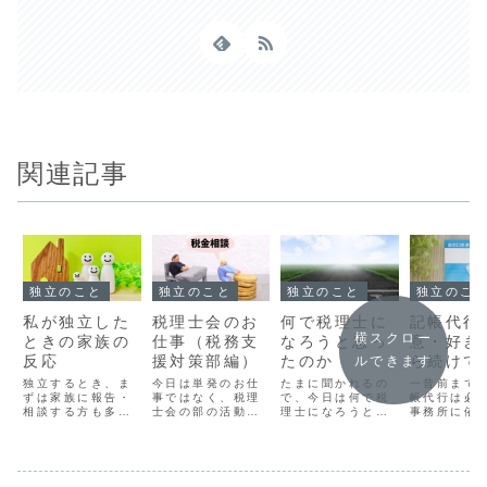
関連記事
独立のこと
独立のこと
独立のこと
独立のこ
私が独立した
税理士会のお
何で税理士に
記帳代行
横スクロー
ときの家族の
仕事（税務支
なろうと思っ
意・好き
反応
援対策部編）
たのか
ら続けて
ルできます
独立するとき、ま
今日は単発のお仕
たまに聞かれるの
一昔前まで
ずは家族に報告・
事ではなく、税理
で、今日は何で税
帳代行は必
相談する方も多い
士会の部の活動に
理士になろうと思
事務所に依
かと思います。な
ついて書きます。
ったか振り返りま
のが主流で
かには一切伝えな
税理士会の部の活
す。これというき
が、最近は
いという方もいる
動は全員参加？税
っかけはないけ
ド会計があ
かもしれません
理士会のなかに
ど、簿記が好きだ
で、お客様
が、できれば理解
は、いくつもの部
ったから高校生の
で会計ソフ