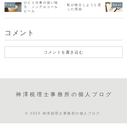
があったほうが嬉
ひとり仕事の強い味
や委員会がありま
頃までは教師にな
力するケー
私が独立しようと思
しいですよね。今
す。税理士会への
りたかったので、
常に増えま
方、ノンアルコール
った理由
日は私のときどう
所属はマストです
教育学部への進学
なので税理
ビール
だったかな～とい
が、部や委員会活
を考えていたので
っては、記
う緩い思い出話を
動への参加は任意
すが、受験で全滅
は一切受け
('ω')私の場合、結
（のはず）です。
／(^o^)＼浪人生
いう方も増
論からいうと...
東京23区だと税
活を始めた頃、...
たように思
理...
す。私...
コメント
コメントを書き込む
神澤税理士事務所の個人ブログ
© 2025 神澤税理士事務所の個人ブログ.