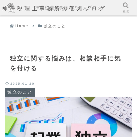
神澤税理士事務所の個人ブログ
神澤税理士事務所の個人ブログ
ホーム
検索
Home
独立のこと
独立に関する悩みは、相談相手に気
を付ける
2025.01.20
独立のこと