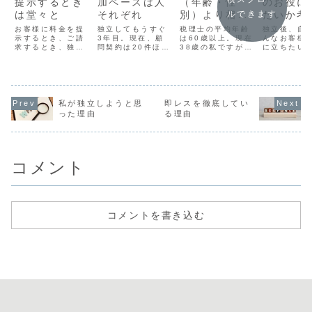
提示するとき
加ペースは人
（年齢・性
のお役に
は堂々と
それぞれ
別）より相性
たいか考
ルできます
重視
お客様に料金を提
独立してもうすぐ
税理士の平均年齢
独立後、自
示するとき、ご請
3年目。現在、顧
は60歳以上。現在
んなお客様
求するとき、独立
問契約は20件ほど
38歳の私ですが、
に立ちたい
当初はあまり自信
お任せ頂いていま
税理士業界のなか
ターゲット
がありませんでし
す。そのうち5件
ではまだまだ若手
程度決めて
た。高いと言われ
は独立前からのお
と言えますし、女
とは大切で
て買う人はいない
客様、それ以外
性税理士の割合も
ね。マーケ
まだ独立したばか
は、既存のお客様
15％と少なめで
グ用語でい
りの頃、相続税申
からのご紹介やHP
す。となると、お
ルソナとい
私が独立しようと思
即レスを徹底してい
告のお仕事で、依
からお問い合わせ
客様も起業したて
です。これ
った理由
る理由
頼者の方へ請求書
頂いた方々です。
の30代や、女性経
い( ;∀;)独
を手渡しする際、
約3年で新規のご
営者をターゲット
初、まずは
「ちょっと高いん
契約は15件弱なの
にしたほうがいい
でやってき
ですけど…」と言
で、1年に4～5件
のかな？と独立当
を棚卸して
いながら渡して
というペー...
初に思いま...
に何ができる
コメント
し...
コメントを書き込む