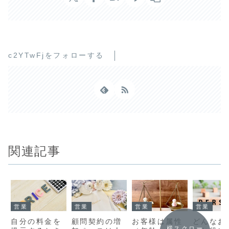
c2YTwFjをフォローする
関連記事
営業
営業
営業
営業
自分の料金を
顧問契約の増
お客様は属性
どんなお
横スクロー