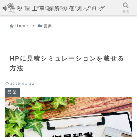
神澤税理士事務所の個人ブログ
神澤税理士事務所の個人ブログ
ホーム
検索
Home
営業
HPに見積シミュレーションを載せる
方法
2025.01.22
営業