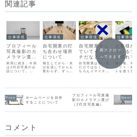
関連記事
仕事環境
仕事環境
仕事環境
仕事環境
プロフィール
自宅開業の打
自宅開業をし
お客様が
横スクロー
写真撮影のカ
ち合わせ場所
ていてイマイ
ているツ
メラマン選び
について
チだなと思う
に慣れて
ルできます
（2代目写真
こと
前回に続き、今回
独立してから・夫
自宅開業は良い面
独立後、何
編）
は2代目写真のお
が合流してからも
だけではなく、も
ソフト・税
話について。
変わらず、ずっと
ちろんイマイチだ
トを使うか
2024年10月から
自宅で仕事をして
なと思うこともあ
すよね。税
夫婦で事務所運営
います。自宅開
ります。今日は自
界のなかで
することになった
業、個人的には快
宅開業のデメリッ
生会計・TK
ので、プロフィー
適すぎてやめられ
トについて書きま
JDL・ミロ
ル写真を撮り直す
ないのですが、お
す。賃貸だと事務
行が有名ど
ことにしました。
客様との打ち合わ
プロフィール写真撮
所登録のハードル
すが、世間
ホームページを自作
再び始まるカメラ
せ場所をどうする
が高いかも持ち家
に個人事業
影のカメラマン選び
することについて
マン探しまた前回
か？問題は依然と
なら全く問題ない
方）にとっ
（2代目写真編）
の方にお願いしよ
してあります。何
のですが、うちは
freee・マ
うと思っていたの
部屋もあるような
賃貸物件だったの
ォワードが
ですが、夏の猛暑
大きな自宅兼事務
で、開業時に事務
ダードにな
の時期。さすが
所であれば、独立
所登録ができる
あります。私
に...
し...
か...
コメント