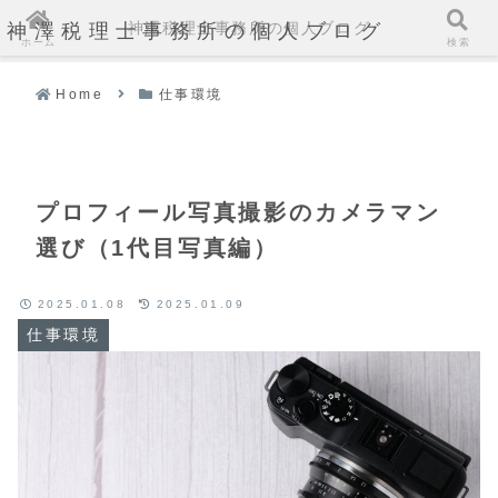
神澤税理士事務所の個人ブログ
神澤税理士事務所の個人ブログ
ホーム
検索
Home
仕事環境
プロフィール写真撮影のカメラマン
選び（1代目写真編）
2025.01.08
2025.01.09
仕事環境