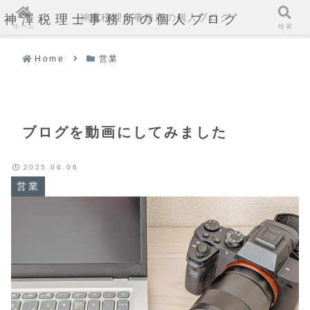
神澤税理士事務所の個人ブログ
神澤税理士事務所の個人ブログ
ホーム
検索
Home
営業
ブログを動画にしてみました
2025.06.06
営業