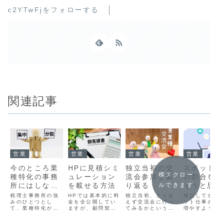
c2YTwFjをフォローする
関連記事
営業
営業
営業
営業
今のところ業
HPに見積シミ
独立当初の交
スポット
横スクロー
種特化の事務
ュレーション
流会参加を振
の割合を
所にはしない
を載せる方法
り返る
そうと思
ルできます
つもり
理由
税理士事務所の強
HPでは基本的に料
独立当初、とりあ
独立してか
みのひとつとし
金を全公開してい
えず交流会に行っ
ット仕事の
て、業種特化があ
ますが、顧問契約
てみるかというこ
増やすよう
ります。私も強み
は、すぐに年額が
とで、ほんの少し
きましたが