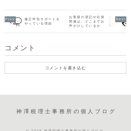
づくりのために業
わかるよう見積シ
ですが、交流会に
はその理由
種特化を考えた時
ミュレーションを
参加したときのこ
て書きます
期もありました
載せています。今
とを振り返りま
られた時間
が、今のところ業
回はWordpress
す。フリーランス
応する力が
種は絞らない方針
で見積シミュレー
お客様の登記や社保
交流会よく聞く
ら主に税理
修正申告サポートを
です。色々な商売
ションを作る方法
BNIや起業塾はハ
いていない
関連は、どこまでお
やっている理由
の裏側を見ること
について紹介しま
ードルが高すぎた
方向けに、
声がけしているか
ができる楽しさ税
す。見積シミュレ
ので、まずは30名
いくら、と
理士という仕事の
ーションを載せて
ぐらいが参加する
で単発相談
楽しさのひとつ
いる理由顧問契約
「フリーランス交
頼頂くこと
に、色々な商売の
は細かく...
流会」に参加し
ます。事前
裏側を...
て...
る...
コメント
コメントを書き込む
神澤税理士事務所の個人ブログ