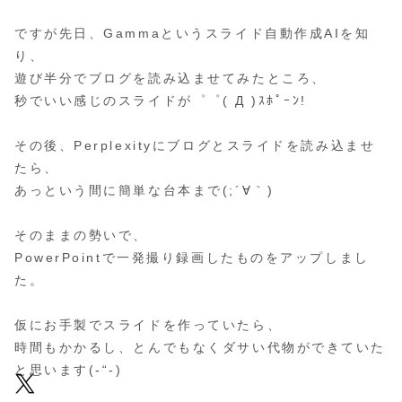
ですが先日、Gammaというスライド自動作成AIを知
り、
遊び半分でブログを読み込ませてみたところ、
秒でいい感じのスライドが゜゜( Д )ｽﾎﾟｰﾝ!
その後、Perplexityにブログとスライドを読み込ませ
たら、
あっという間に簡単な台本まで(;´∀｀)
そのままの勢いで、
PowerPointで一発撮り録画したものをアップしまし
た。
仮にお手製でスライドを作っていたら、
時間もかかるし、とんでもなくダサい代物ができていた
と思います(-“-)